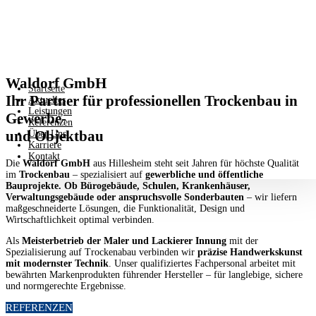
Waldorf GmbH
Startseite
Ihr Partner für professionellen Trockenbau in
Aktuelles
Leistungen
Gewerbe-
Referenzen
und Objektbau
Über Uns
Karriere
Kontakt
​Die
Waldorf GmbH
aus Hillesheim steht seit Jahren für höchste Qualität
im
Trockenbau
– spezialisiert auf
gewerbliche und öffentliche
Bauprojekte. Ob Bürogebäude, Schulen, Krankenhäuser,
Verwaltungsgebäude oder anspruchsvolle Sonderbauten
– wir liefern
maßgeschneiderte Lösungen, die Funktionalität, Design und
Wirtschaftlichkeit optimal verbinden.
Als
Meisterbetrieb der Maler und Lackierer Innung
mit der
Spezialisierung auf Trockenabau verbinden wir
präzise Handwerkskunst
mit modernster Technik
. Unser qualifiziertes Fachpersonal arbeitet mit
bewährten Markenprodukten führender Hersteller – für langlebige, sichere
und normgerechte Ergebnisse.
REFERENZEN